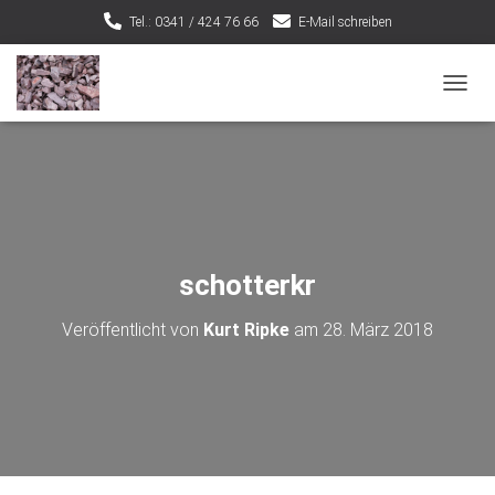
Tel.: 0341 / 424 76 66
E-Mail schreiben
NAVIG
schotterkr
Veröffentlicht von
Kurt Ripke
am
28. März 2018