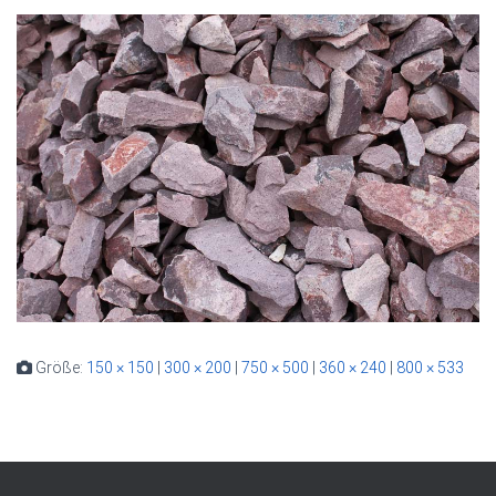
Größe:
150 × 150
|
300 × 200
|
750 × 500
|
360 × 240
|
800 × 533