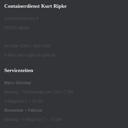
Containerdienst Kurt Ripke
Schwartzestraße 4
04229 Leipzig
Anrufen: 0341 / 424 7 666
E-Mail: service@kurt-ripke.de
Servicezeiten
März-Oktober
Montag – Donnerstag von 7 bis 17 Uhr
Freitag von 7 – 16 Uhr
November – Februar
Montag – Freitag von 7 – 16 Uhr