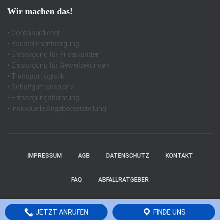
Wir machen das!
• Containerdienst
• Baustellenentsorgung
• Entsorgung für Privatkunden
• Entsorgung für Gewerbekunden
• Transportlogistik
• Schüttguttransporte
• Entsorgungsberatung
• Individuelle Angebotserstellung
IMPRESSUM
AGB
DATENSCHUTZ
KONTAKT
FAQ
ABFALLRATGEBER
Hestia | Entwickelt von
ThemeIsle
JETZT ANRUFEN
FINDE UNS