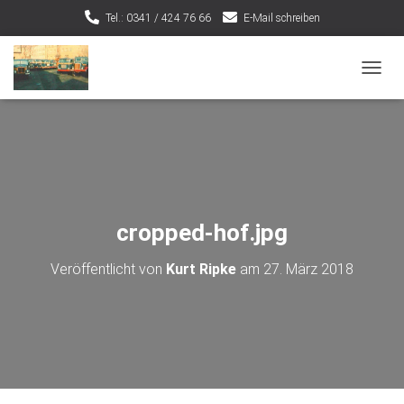
Tel.: 0341 / 424 76 66
E-Mail schreiben
NAVIG
cropped-hof.jpg
Veröffentlicht von
Kurt Ripke
am
27. März 2018