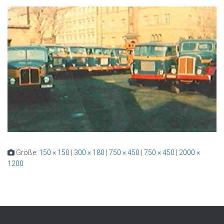
Größe:
150 × 150
|
300 × 180
|
750 × 450
|
750 × 450
|
2000 ×
1200