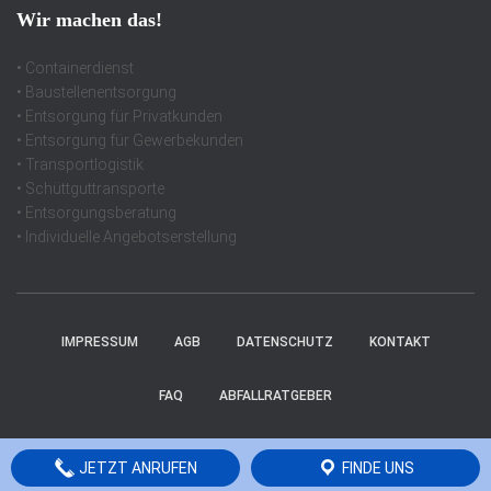
Wir machen das!
• Containerdienst
• Baustellenentsorgung
• Entsorgung für Privatkunden
• Entsorgung für Gewerbekunden
• Transportlogistik
• Schüttguttransporte
• Entsorgungsberatung
• Individuelle Angebotserstellung
IMPRESSUM
AGB
DATENSCHUTZ
KONTAKT
FAQ
ABFALLRATGEBER
Hestia | Entwickelt von
ThemeIsle
JETZT ANRUFEN
FINDE UNS