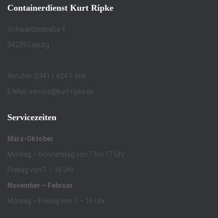
Containerdienst Kurt Ripke
Schwartzestraße 4
04229 Leipzig
Anrufen: 0341 / 424 7 666
E-Mail: service@kurt-ripke.de
Servicezeiten
März-Oktober
Montag – Donnerstag von 7 bis 17 Uhr
Freitag von 7 – 16 Uhr
November – Februar
Montag – Freitag von 7 – 16 Uhr