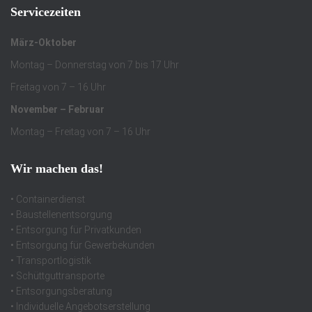
Servicezeiten
März-Oktober
Montag – Donnerstag von 7 bis 17 Uhr
Freitag von 7 – 16 Uhr
November – Februar
Montag – Freitag von 7 – 16 Uhr
Wir machen das!
• Containerdienst
• Baustellenentsorgung
• Entsorgung für Privatkunden
• Entsorgung für Gewerbekunden
• Transportlogistik
• Schüttguttransporte
• Entsorgungsberatung
• Individuelle Angebotserstellung