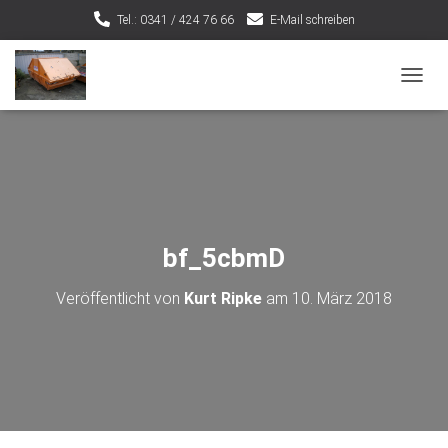
Tel.: 0341 / 424 76 66
E-Mail schreiben
NAVIG
bf_5cbmD
Veröffentlicht von
Kurt Ripke
am
10. März 2018